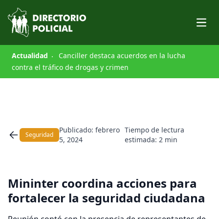
Open
Actualidad
Canciller destaca acuerdos en la lucha
contra el tráfico de drogas y crimen
Publicado: febrero
Tiempo de lectura
Seguridad
5, 2024
estimada: 2 min
Mininter coordina acciones para
fortalecer la seguridad ciudadana