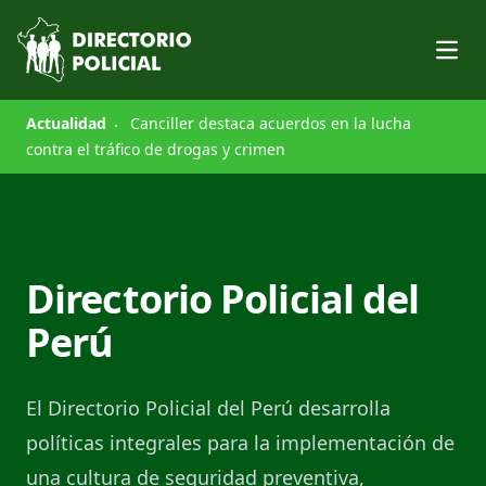
Open
Actualidad
Canciller destaca acuerdos en la lucha
contra el tráfico de drogas y crimen
Directorio Policial del
Perú
El Directorio Policial del Perú desarrolla
políticas integrales para la implementación de
una cultura de seguridad preventiva,