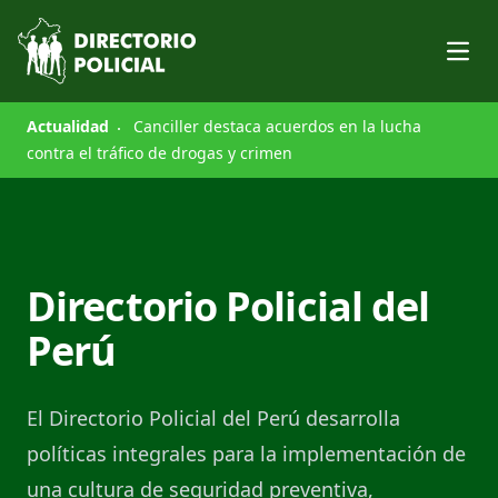
Open
Actualidad
Canciller destaca acuerdos en la lucha
contra el tráfico de drogas y crimen
Directorio Policial del
Perú
El Directorio Policial del Perú desarrolla
políticas integrales para la implementación de
una cultura de seguridad preventiva,